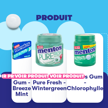
PRODUIT
Mentos
Mentos Gum
Mentos Gum
OIR PRODUIT
VOIR PRODUIT
VOIR PRODUIT
Gum -
Pure Fresh -
-
Breeze
Wintergreen
Chlorophylle
Mint