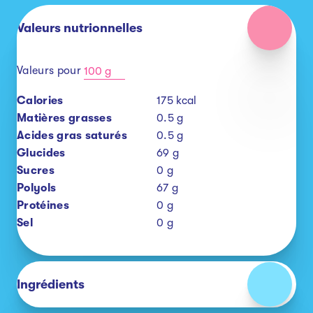
Valeurs nutrionnelles
Valeurs pour
100 g
Calories
175
kcal
Matières grasses
0.5
g
Acides gras saturés
0.5
g
Glucides
69
g
Sucres
0
g
Polyols
67
g
Protéines
0
g
Sel
0
g
Ingrédients