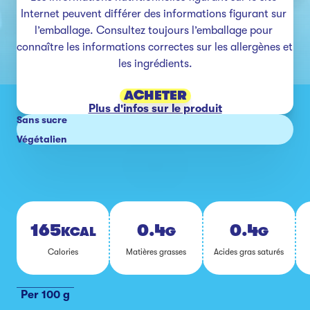
Internet peuvent différer des informations figurant sur 
l’emballage. Consultez toujours l’emballage pour 
connaître les informations correctes sur les allergènes et 
les ingrédients.
ACHETER
Plus d'infos sur le produit
Sans sucre
Végétalien
165
0.4
0.4
KCAL
G
G
Ca­lo­ries
Ma­tières grasses
Acides gras sa­tu­rés
Per 100 g