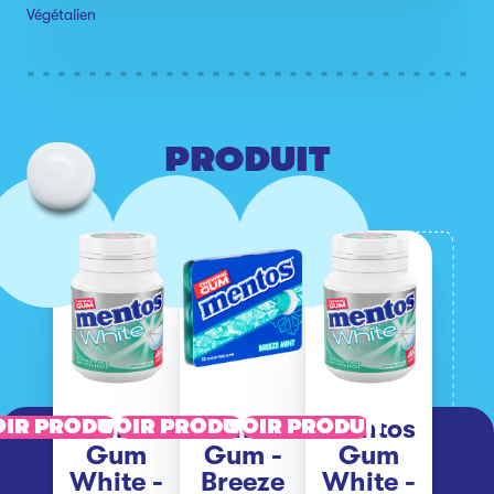
Végétalien
PRODUIT
Mentos
Mentos
Mentos
OIR PRODUIT
VOIR PRODUIT
VOIR PRODUIT
Gum
Gum -
Gum
White -
Breeze
White -