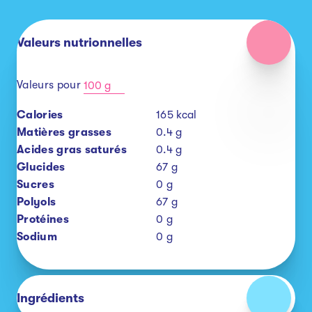
Valeurs nutrionnelles
Valeurs pour
100 g
Calories
165
kcal
Matières grasses
0.4
g
Acides gras saturés
0.4
g
Glucides
67
g
Sucres
0
g
Polyols
67
g
Protéines
0
g
Sodium
0
g
Ingrédients