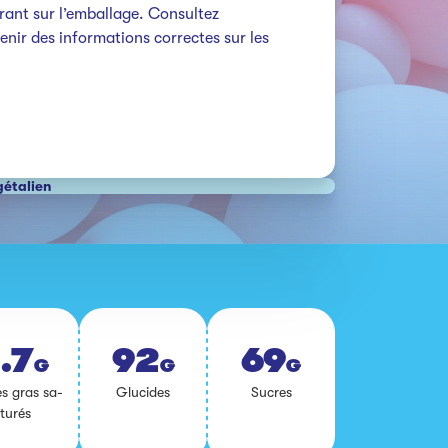
rant sur l’emballage. Consultez 
nir des informations correctes sur les 
gétalien
.7
92
69
G
G
G
s gras sa­
Glu­cides
Sucres
tu­rés