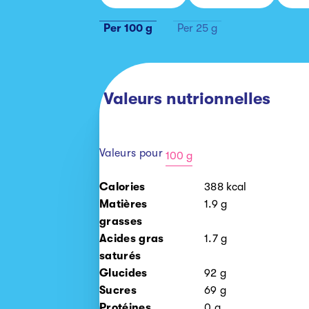
Per 100 g
Per 25 g
Valeurs nutrionnelles
Valeurs pour
100 g
100
Calories
388
kcal
g
Matières
1.9
g
25
grasses
g
Acides gras
1.7
g
saturés
Glucides
92
g
Sucres
69
g
Protéines
0
g