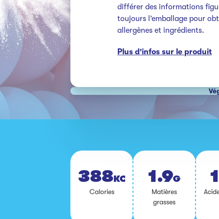
différer des informations figu
toujours l’emballage pour obte
allergènes et ingrédients.
Plus d'infos sur le produit
Vé
388
1.9
1
KCAL
G
Ca­lo­ries
Ma­tières
Acide
grasses