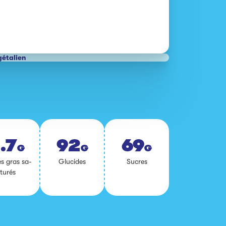
gétalien
.7
92
69
G
G
G
s gras sa­
Glu­cides
Sucres
tu­rés