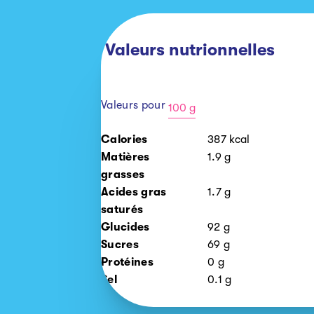
Valeurs nutrionnelles
Valeurs pour
100 g
100
Calories
387
kcal
g
Matières
1.9
g
grasses
Acides gras
1.7
g
saturés
Glucides
92
g
Sucres
69
g
Protéines
0
g
Sel
0.1
g