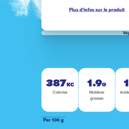
Plus d'infos sur le produit
Vé
387
1.9
1
KCAL
G
Ca­lo­ries
Ma­tières
Acide
grasses
Per 100 g