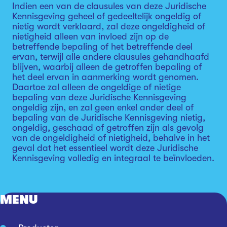
Indien een van de clausules van deze Juridische
Kennisgeving geheel of gedeeltelijk ongeldig of
nietig wordt verklaard, zal deze ongeldigheid of
nietigheid alleen van invloed zijn op de
betreffende bepaling of het betreffende deel
ervan, terwijl alle andere clausules gehandhaafd
blijven, waarbij alleen de getroffen bepaling of
het deel ervan in aanmerking wordt genomen.
Daartoe zal alleen de ongeldige of nietige
bepaling van deze Juridische Kennisgeving
ongeldig zijn, en zal geen enkel ander deel of
bepaling van de Juridische Kennisgeving nietig,
ongeldig, geschaad of getroffen zijn als gevolg
van de ongeldigheid of nietigheid, behalve in het
geval dat het essentieel wordt deze Juridische
Kennisgeving volledig en integraal te beïnvloeden.
MENU