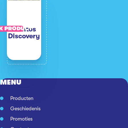
Mentos
K PRODUCT
Discovery
MENU
Producten
Geschiedenis
Promoties