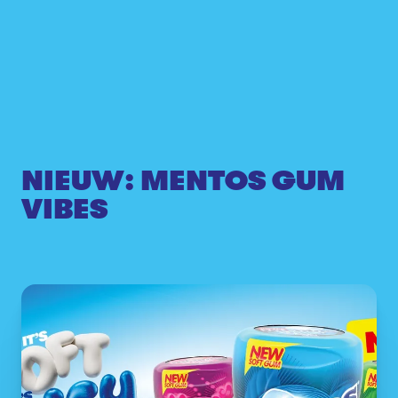
NIEUW: MENTOS GUM
VIBES