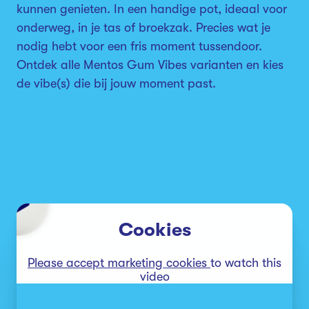
kunnen genieten. In een handige pot, ideaal voor
onderweg, in je tas of broekzak. Precies wat je
nodig hebt voor een fris moment tussendoor.
Ontdek alle Mentos Gum Vibes varianten en kies
de vibe(s) die bij jouw moment past.
Cookies
Please accept marketing cookies
to watch this
video