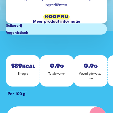
ingrediënten.
KOOP NU
Meer product informatie
Suikervrij
Veganistisch
189
0.9
0.9
KCAL
G
G
Ener­gie
To­ta­le vet­ten
Ver­za­dig­de vet­zu­
ren
Per 100 g