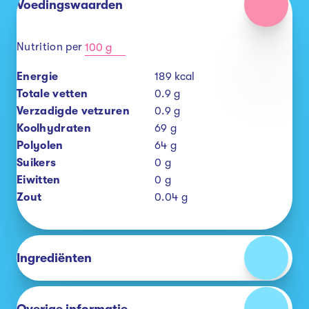
Voedingswaarden
Nutrition per
100 g
Energie
189
kcal
Totale vetten
0.9
g
Verzadigde vetzuren
0.9
g
Koolhydraten
69
g
Polyolen
64
g
Suikers
0
g
Eiwitten
0
g
Zout
0.04
g
Ingrediënten