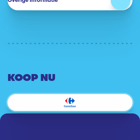
Overige informatie
KOOP NU
Suikervrij
Veganistisch