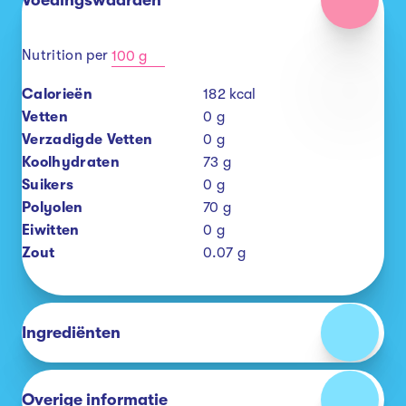
Voedingswaarden
Nutrition per
100 g
Calorieën
182
kcal
Vetten
0
g
Verzadigde Vetten
0
g
Koolhydraten
73
g
Suikers
0
g
Polyolen
70
g
Eiwitten
0
g
Zout
0.07
g
Ingrediënten
Overige informatie