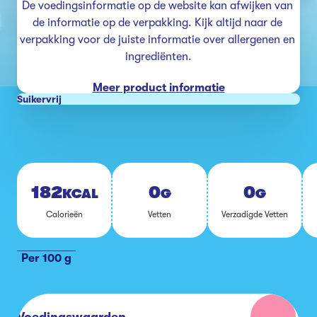
De voedingsinformatie op de website kan afwijken van 
de informatie op de verpakking. Kijk altijd naar de 
verpakking voor de juiste informatie over allergenen en 
ingrediënten.
Meer product informatie
Suikervrij
182
0
0
KCAL
G
G
Ca­lo­rie­ën
Vet­ten
Ver­za­dig­de Vet­ten
Per 100 g