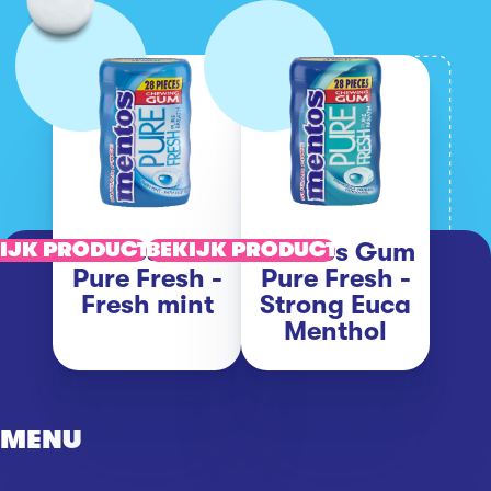
Mentos Gum
Mentos Gum
IJK PRODUCT
BEKIJK PRODUCT
Pure Fresh -
Pure Fresh -
Fresh mint
Strong Euca
Menthol
MENU