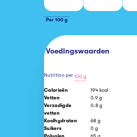
Per 100 g
Voedingswaarden
Nutrition per
100 g
100
Calorieën
194
kcal
g
Vetten
0.9
g
Verzadigde
0.8
g
vetten
Koolhydraten
68
g
Suikers
0
g
Polyolen
65
g