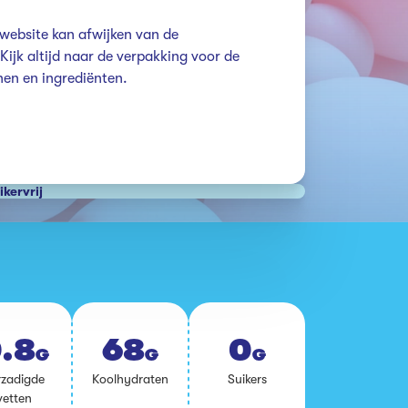
website kan afwijken van de 
ijk altijd naar de verpakking voor de 
enen en ingrediënten.
ikervrij
.8
68
0
G
G
G
­za­dig­de
Kool­hy­dra­ten
Sui­kers
vet­ten