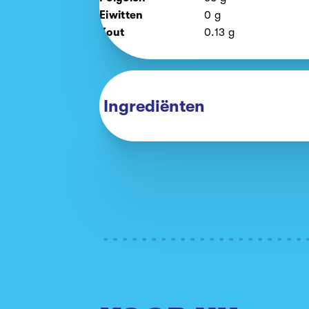
Eiwitten
0
g
Zout
0.13
g
Ingrediënten