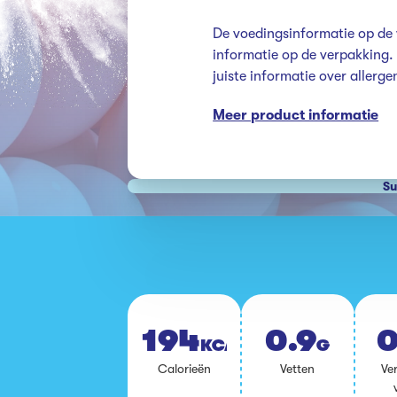
De voedingsinformatie op de 
informatie op de verpakking. K
juiste informatie over allerg
Meer product informatie
Su
194
0.9
0
KCAL
G
Ca­lo­rie­ën
Vet­ten
Ver